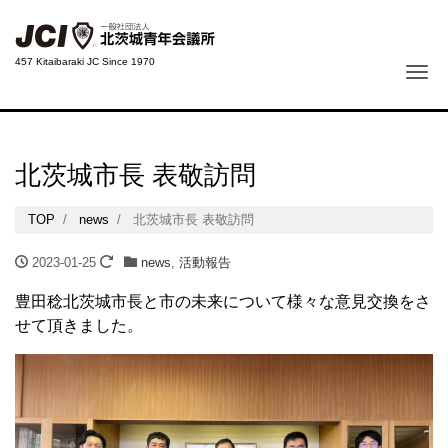
457 Kitaibaraki JC Since 1970
Me
北茨城市長 表敬訪問
TOP
news
北茨城市長 表敬訪問
2023-01-25
news
,
活動報告
豊田稔北茨城市長と市の未来について様々な意見交換をさ
せて頂きました。